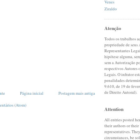
Venes
Ziraldo
Atenção
Todos os trabalhos a
propriedade de seus 
Representantes Lega
hipótese alguma, se
sem a Autorização po
respectivos Autores 
Legais. O infrator est
penalidades determin
9.610, de 19 de feve
de Direito Autoral).
nte
Página inicial
Postagem mais antiga
entários (Atom)
Attention
All entries posted he
their authors or their
representatives. The
circumstances, be so