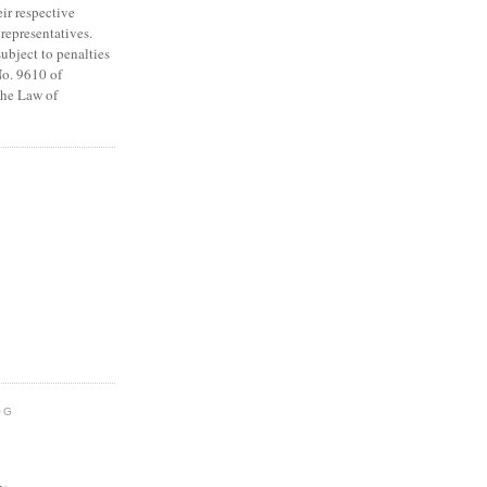
eir respective
 representatives.
subject to penalties
o. 9610 of
The Law of
OG