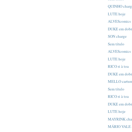
QUINHO charg
LUTE hoje
ALVEScomics
DUKE em dob
SON charge
Sem título
ALVEScomics
LUTE hoje
RICO ri à toa
DUKE em dob
MELLO cartu
Sem título
RICO ri à toa
DUKE em dob
LUTE hoje
MAYRINK cha
MÁRIO VALE a