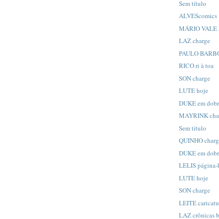
Sem título
ALVEScomics
MÁRIO VALE a
LAZ charge
PAULO BARBOS
RICO ri à toa
SON charge
LUTE hoje
DUKE em dob
MAYRINK cha
Sem título
QUINHO charg
DUKE em dob
LELIS página-
LUTE hoje
SON charge
LEITE caricatu
LAZ crônicas b