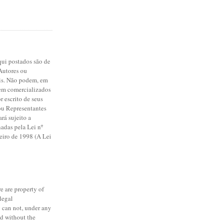
qui postados são de
Autores ou
is. Não podem, em
rem comercializados
r escrito de seus
ou Representantes
ará sujeito a
adas pela Lei nº
reiro de 1998 (A Lei
re are property of
 legal
y can not, under any
ld without the