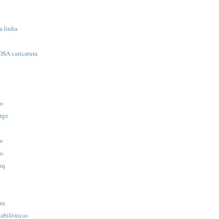
 linha
A caricatura
ro
rge
e
ro
hq
ra
abilônicas