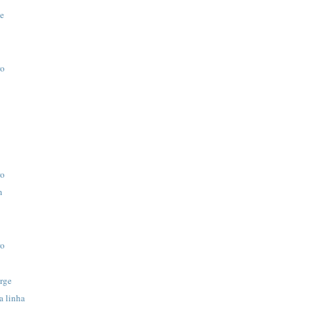
e
ro
ro
m
ro
rge
 linha