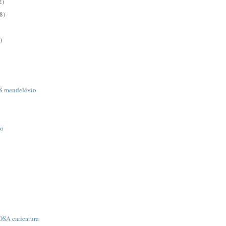
2)
8)
)
 mendelévio
ro
A caricatura