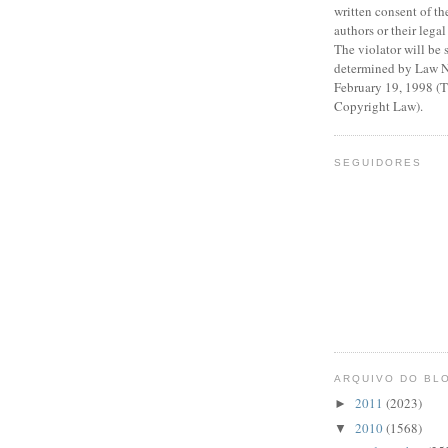
written consent of th
authors or their legal
The violator will be 
determined by Law N
February 19, 1998 (
Copyright Law).
SEGUIDORES
ARQUIVO DO BL
2011
(2023)
►
2010
(1568)
▼