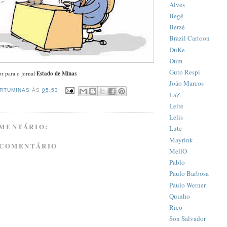
Alves
Begê
Berzé
Brazil Cartoon
DuKe
Dum
Guto Respi
r para o jornal
Estado de Minas
João Marcos
RTUMINAS
ÀS
05:53
LaZ
Leite
Lelis
MENTÁRIO:
Lute
Mayrink
 COMENTÁRIO
MellO
Pablo
Paulo Barbosa
Paulo Werner
Quinho
Rico
Son Salvador