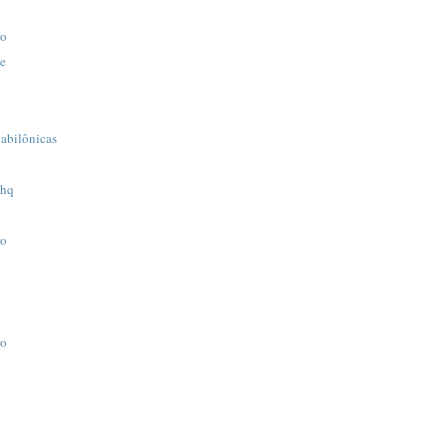
ro
e
abilônicas
-hq
ro
ro