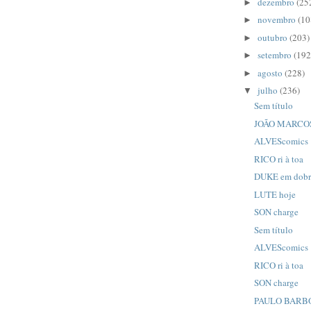
dezembro
(25
►
novembro
(10
►
outubro
(203)
►
setembro
(192
►
agosto
(228)
►
julho
(236)
▼
Sem título
JOÃO MARCOS
ALVEScomics
RICO ri à toa
DUKE em dob
LUTE hoje
SON charge
Sem título
ALVEScomics
RICO ri à toa
SON charge
PAULO BARBOS