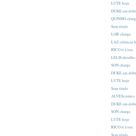
LUTE hoje
DUKE em dob
QUINHO charg
Sem título
LOR charge
LAZ crônicas b
RICO ri à toa
LELIS detalhe
SON charge
DUKE em dob
LUTE hoje
Sem título
ALVEScomics
DUKE em dob
SON charge
LUTE hoje
RICO ri à toa
Sem título