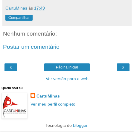
CartuMinas
às
17:49
Compartilhar
Nenhum comentário:
Postar um comentário
‹
›
Página inicial
Ver versão para a web
Quem sou eu
CartuMinas
Ver meu perfil completo
Tecnologia do
Blogger
.