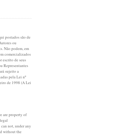
qui postados são de
Autores ou
is. Não podem, em
rem comercializados
r escrito de seus
ou Representantes
ará sujeito a
adas pela Lei nº
reiro de 1998 (A Lei
re are property of
 legal
y can not, under any
ld without the