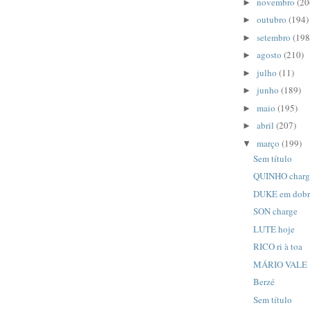
novembro
(20
►
outubro
(194)
►
setembro
(198
►
agosto
(210)
►
julho
(11)
►
junho
(189)
►
maio
(195)
►
abril
(207)
►
março
(199)
▼
Sem título
QUINHO charg
DUKE em dob
SON charge
LUTE hoje
RICO ri à toa
MÁRIO VALE
Berzé
Sem título