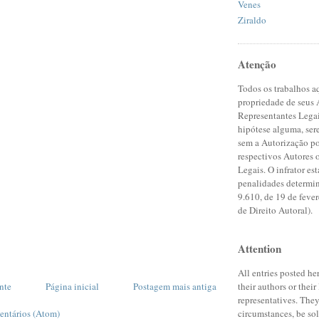
Venes
Ziraldo
Atenção
Todos os trabalhos a
propriedade de seus 
Representantes Lega
hipótese alguma, se
sem a Autorização po
respectivos Autores 
Legais. O infrator est
penalidades determin
9.610, de 19 de feve
de Direito Autoral).
Attention
All entries posted he
their authors or their
nte
Página inicial
Postagem mais antiga
representatives. The
circumstances, be so
entários (Atom)