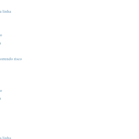
 linha
ro
m
rrendo risco
ro
m
 linha