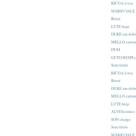
RICO ri à toa
MÁRIO VALE a
Berzé
LUTE hoje
DUKE em dob
MELLO cartu
DUM
GUTO RESPI co
Sem título
RICO ri à toa
Berzé
DUKE em dob
MELLO cartu
LUTE hoje
ALVEScomics
SON charge
Sem título
MÁRIO VALE a