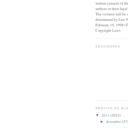
written consent of th
authors or their legal
The violator will be 
determined by Law N
February 19, 1998 (
Copyright Law).
SEGUIDORES
ARQUIVO DO BL
2011
(2023)
▼
dezembro
(37
►