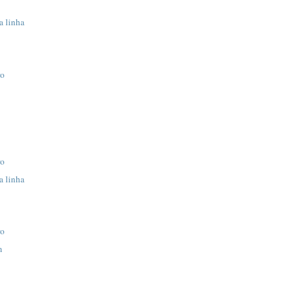
 linha
ro
ro
 linha
ro
m