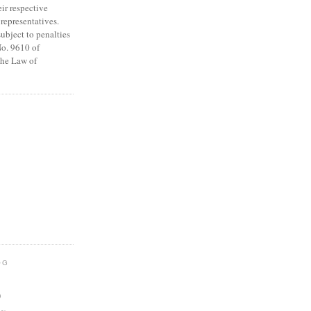
eir respective
 representatives.
subject to penalties
o. 9610 of
The Law of
OG
)