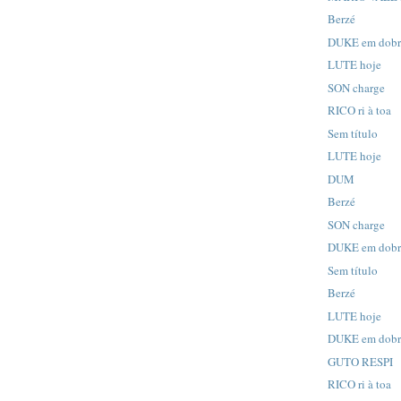
Berzé
DUKE em dob
LUTE hoje
SON charge
RICO ri à toa
Sem título
LUTE hoje
DUM
Berzé
SON charge
DUKE em dob
Sem título
Berzé
LUTE hoje
DUKE em dob
GUTO RESPI
RICO ri à toa