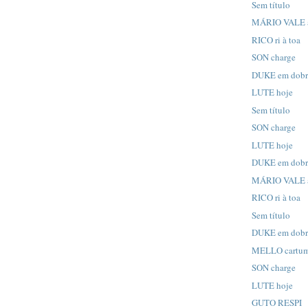
Sem título
MÁRIO VALE a
RICO ri à toa
SON charge
DUKE em dob
LUTE hoje
Sem título
SON charge
LUTE hoje
DUKE em dob
MÁRIO VALE a
RICO ri à toa
Sem título
DUKE em dob
MELLO cartu
SON charge
LUTE hoje
GUTO RESPI