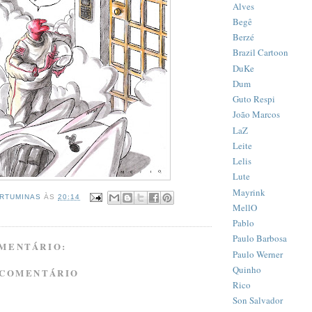
Alves
Begê
Berzé
Brazil Cartoon
DuKe
Dum
Guto Respi
João Marcos
LaZ
Leite
Lelis
Lute
Mayrink
RTUMINAS
ÀS
20:14
MellO
Pablo
Paulo Barbosa
MENTÁRIO:
Paulo Werner
Quinho
 COMENTÁRIO
Rico
Son Salvador