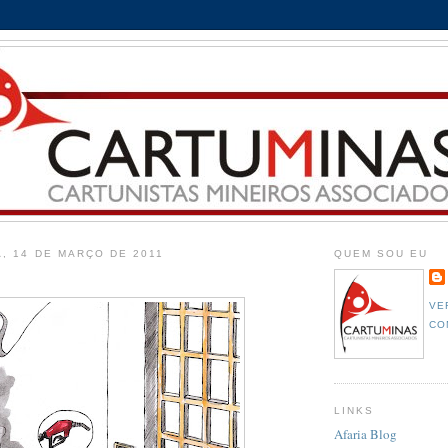
, 14 DE MARÇO DE 2011
QUEM SOU EU
VE
CO
LINKS
Afaria Blog